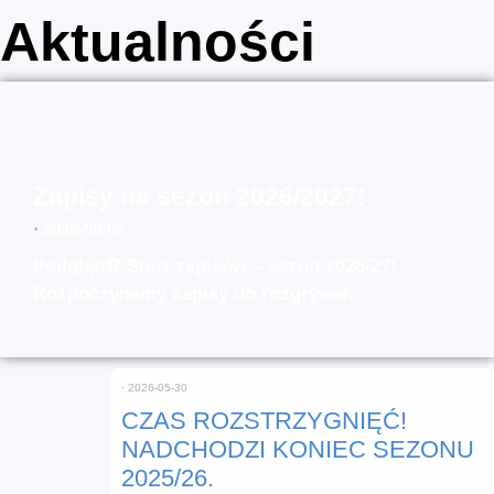
Aktualności
Zapisy na sezon 2026/2027!
⋅
2026-08-05
Podgląd⚽ Start zapisów – sezon 2026/27!
Rozpoczynamy zapisy do rozgrywek …
⋅
2026-05-30
CZAS ROZSTRZYGNIĘĆ!
NADCHODZI KONIEC SEZONU
2025/26.