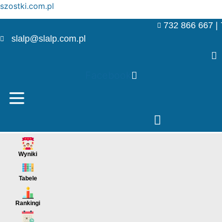
szostki.com.pl
732 866 667 |
slalp@slalp.com.pl
Facebook
Menu
Wyniki
Menu
Tabele
Menu
Rankingi
Menu