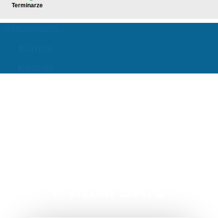
Terminarze
Aktualności
Kariera
Kontakt
Stowarzyszenie
Legionowskie
Amatorskie Ligi
Piłkarskie