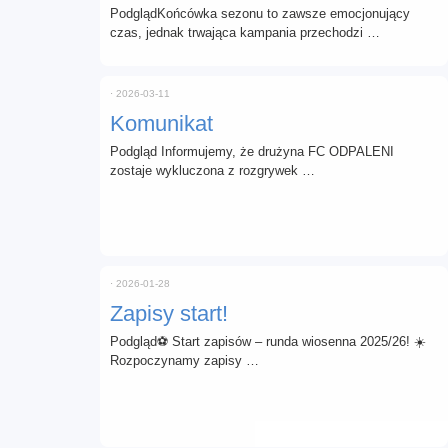
PodglądKońcówka sezonu to zawsze emocjonujący
czas, jednak trwająca kampania przechodzi …
⋅
2026-03-11
Komunikat
Podgląd Informujemy, że drużyna FC ODPALENI
zostaje wykluczona z rozgrywek …
⋅
2026-01-28
Zapisy start!
Podgląd⚽ Start zapisów – runda wiosenna 2025/26! ☀️
Rozpoczynamy zapisy …