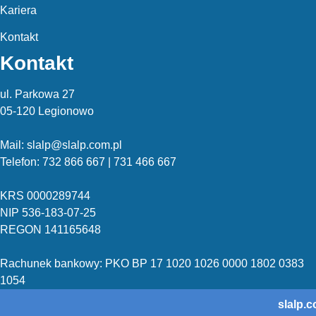
Kariera
Kontakt
Kontakt
ul. Parkowa 27
05-120 Legionowo
Mail: slalp@slalp.com.pl
Telefon: 732 86
6 667 | 731 46
6 667
KRS 00002
89744
NIP 536-18
3-07-25
REGON 1411
65648
Rachunek bankowy: PKO BP 17 10
20 10
26 00
00 18
02 038
3
1054
slalp.