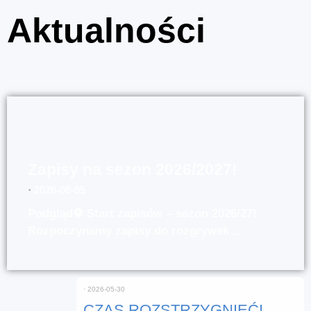
Aktualności
Zapisy na sezon 2026/2027!
⋅
2026-08-05
Podgląd⚽ Start zapisów – sezon 2026/27!
Rozpoczynamy zapisy do rozgrywek …
⋅
2026-05-30
CZAS ROZSTRZYGNIĘĆ!