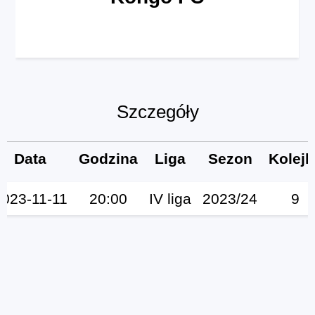
Szczegóły
Data
Godzina
Liga
Sezon
Kolejk
2023-11-11
20:00
IV liga
2023/24
9