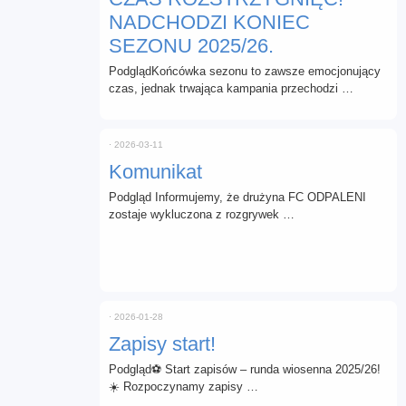
NADCHODZI KONIEC
SEZONU 2025/26.
PodglądKońcówka sezonu to zawsze emocjonujący
czas, jednak trwająca kampania przechodzi …
⋅
2026-03-11
Komunikat
Podgląd Informujemy, że drużyna FC ODPALENI
zostaje wykluczona z rozgrywek …
⋅
2026-01-28
Zapisy start!
Podgląd⚽ Start zapisów – runda wiosenna 2025/26!
☀️ Rozpoczynamy zapisy …