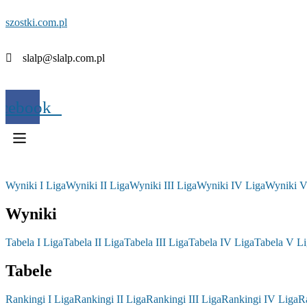
szostki.com.pl
slalp@slalp.com.pl
acebook
Wyniki I Liga
Wyniki II Liga
Wyniki III Liga
Wyniki IV Liga
Wyniki V
Wyniki
Tabela I Liga
Tabela II Liga
Tabela III Liga
Tabela IV Liga
Tabela V Li
Tabele
Rankingi I Liga
Rankingi II Liga
Rankingi III Liga
Rankingi IV Liga
R