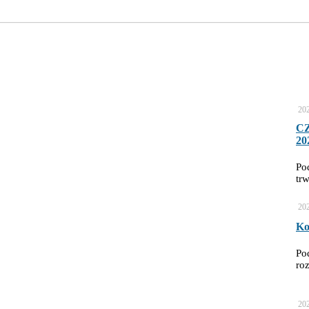
20
C
20
Po
tr
20
Ko
Po
ro
20