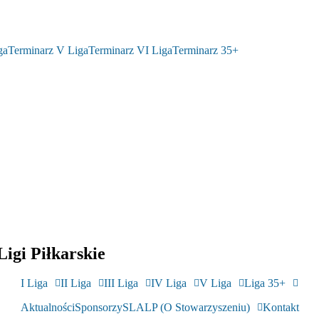
ga
Terminarz V Liga
Terminarz VI Liga
Terminarz 35+
igi Piłkarskie
I Liga
II Liga
III Liga
IV Liga
V Liga
Liga 35+
Aktualności
Sponsorzy
SLALP (O Stowarzyszeniu)
Kontakt