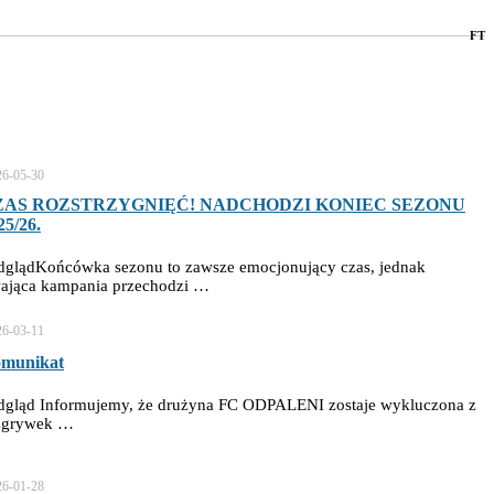
FT
26-05-30
ZAS ROZSTRZYGNIĘĆ! NADCHODZI KONIEC SEZONU
25/26.
dglądKońcówka sezonu to zawsze emocjonujący czas, jednak
wająca kampania przechodzi …
26-03-11
munikat
dgląd Informujemy, że drużyna FC ODPALENI zostaje wykluczona z
zgrywek …
26-01-28