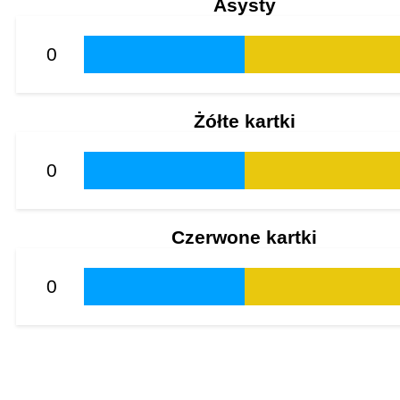
Asysty
0
Żółte kartki
0
Czerwone kartki
0