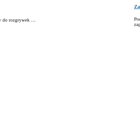
Za
Po
sy do rozgrywek …
za