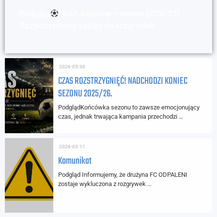
Podgląd
Start zapisów – sezon 2026/27!
Rozpoczynamy zapisy do rozgrywek …
2026-05-30
CZAS ROZSTRZYGNIĘĆ! NADCHODZI KONIEC
SEZONU 2025/26.
PodglądKońcówka sezonu to zawsze emocjonujący
czas, jednak trwająca kampania przechodzi …
2026-03-11
Komunikat
Podgląd Informujemy, że drużyna FC ODPALENI
zostaje wykluczona z rozgrywek …