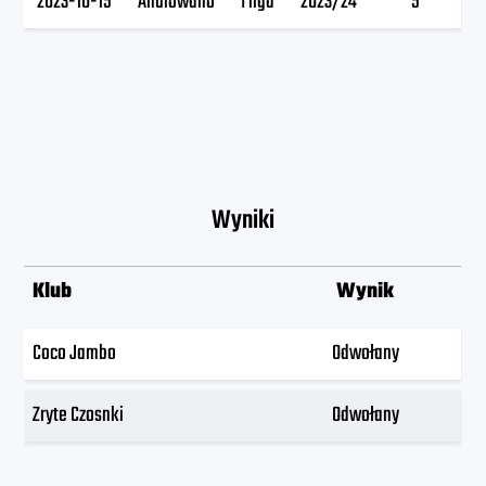
2023-10-15
Anulowano
I liga
2023/24
5
Wyniki
Klub
Wynik
Coco Jambo
Odwołany
Zryte Czosnki
Odwołany