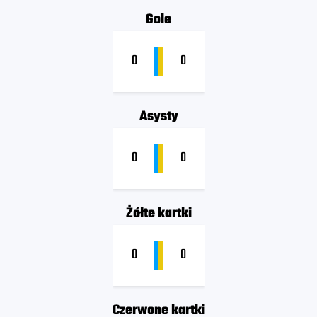
Gole
0
0
Asysty
0
0
Żółte kartki
0
0
Czerwone kartki