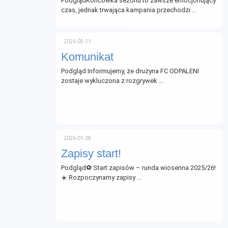
PodglądKońcówka sezonu to zawsze emocjonujący
czas, jednak trwająca kampania przechodzi …
⋅
2026-03-11
Komunikat
Podgląd Informujemy, że drużyna FC ODPALENI
zostaje wykluczona z rozgrywek …
⋅
2026-01-28
Zapisy start!
Podgląd⚽ Start zapisów – runda wiosenna 2025/26!
☀️ Rozpoczynamy zapisy …