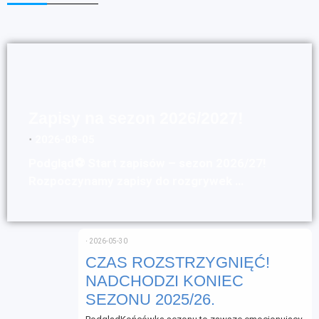
Zapisy na sezon 2026/2027!
⋅
2026-08-05
Podgląd⚽ Start zapisów – sezon 2026/27!
Rozpoczynamy zapisy do rozgrywek …
⋅
2026-05-30
CZAS ROZSTRZYGNIĘĆ!
NADCHODZI KONIEC
SEZONU 2025/26.