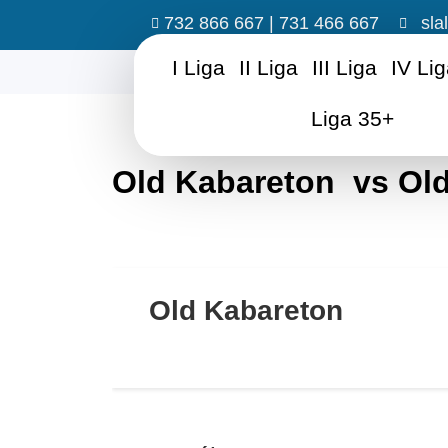
732 866 667 | 731 466 667
sla
I Liga
II Liga
III Liga
IV Li
Liga 35+
Old Kabareton vs Ol
Old Kabareton