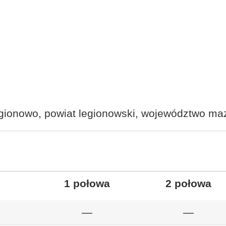
gionowo, powiat legionowski, województwo maz
1 połowa
2 połowa
—
—