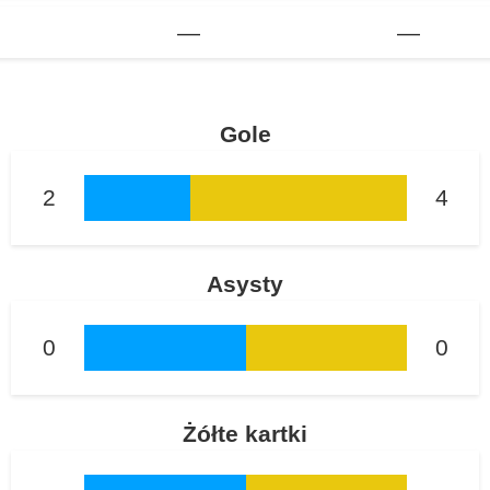
—
—
Gole
2
4
Asysty
0
0
Żółte kartki