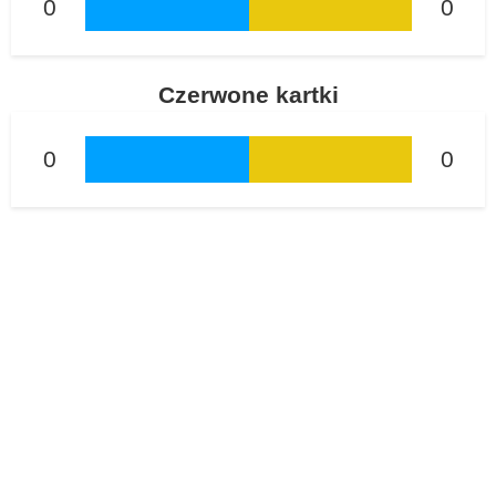
0
0
Czerwone kartki
0
0