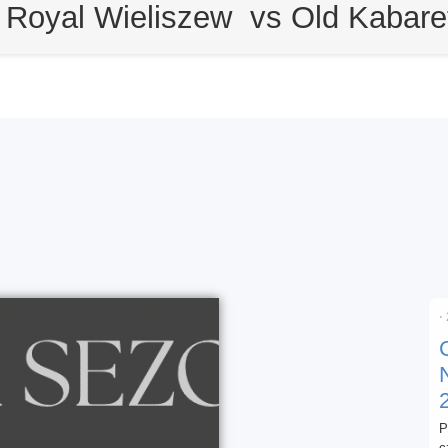
 Royal Wieliszew vs Old Kabar
⋅
P
c