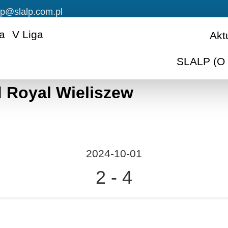
lp@slalp.com.pl
ga
V Liga
Akt
SLALP (O 
d Royal Wieliszew
2024-10-01
2
-
4