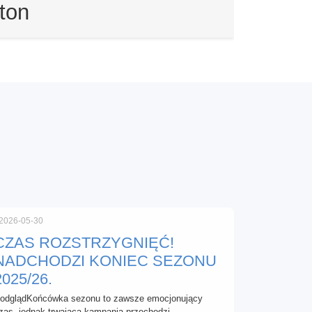
eton
2026-05-30
CZAS ROZSTRZYGNIĘĆ!
NADCHODZI KONIEC SEZONU
2025/26.
odglądKońcówka sezonu to zawsze emocjonujący
zas, jednak trwająca kampania przechodzi …