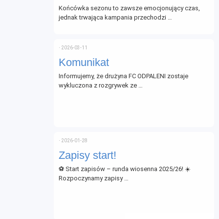
Końcówka sezonu to zawsze emocjonujący czas,
jednak trwająca kampania przechodzi …
⋅
2026-03-11
Komunikat
Informujemy, że drużyna FC ODPALENI zostaje
wykluczona z rozgrywek ze …
⋅
2026-01-28
Zapisy start!
⚽ Start zapisów – runda wiosenna 2025/26! ☀️
Rozpoczynamy zapisy …