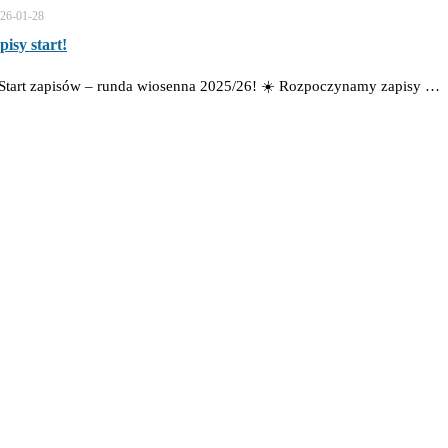
26-01-28
pisy start!
Start zapisów – runda wiosenna 2025/26! ☀️ Rozpoczynamy zapisy …