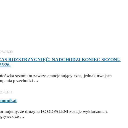
26-05-30
ZAS ROZSTRZYGNIĘĆ! NADCHODZI KONIEC SEZONU
25/26.
ńcówka sezonu to zawsze emocjonujący czas, jednak trwająca
mpania przechodzi …
26-03-11
munikat
formujemy, że drużyna FC ODPALENI zostaje wykluczona z
zgrywek ze …