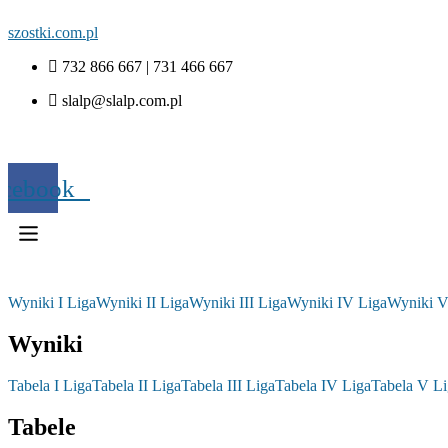
szostki.com.pl
732 866 667 | 731 466 667
slalp@slalp.com.pl
acebook
Wyniki I Liga
Wyniki II Liga
Wyniki III Liga
Wyniki IV Liga
Wyniki V
Wyniki
Tabela I Liga
Tabela II Liga
Tabela III Liga
Tabela IV Liga
Tabela V Li
Tabele