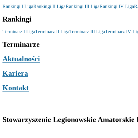
Rankingi I Liga
Rankingi II Liga
Rankingi III Liga
Rankingi IV Liga
R
Rankingi
Terminarz I Liga
Terminarz II Liga
Terminarz III Liga
Terminarz IV Li
Terminarze
Aktualności
Kariera
Kontakt
Stowarzyszenie Legionowskie Amatorskie L