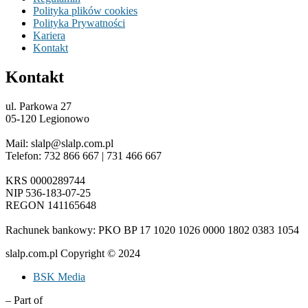
Polityka plików cookies
Polityka Prywatności
Kariera
Kontakt
Kontakt
ul. Parkowa 27
05-120 Legionowo
Mail: slalp@slalp.com.pl
Telefon: 732 86
6 667 | 731 46
6 667
KRS 00002
89744
NIP 536-18
3-07-25
REGON 1411
65648
Rachunek bankowy: PKO BP 17 10
20 10
26 00
00 18
02 038
3 1054
slalp.com.pl Copyright © 2024
BSK Media
– Part of