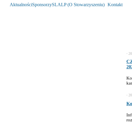
Aktualności
Sponsorzy
SLALP (O Stowarzyszeniu)
Kontakt
⋅
20
C
20
Ko
ka
⋅
20
Ko
In
ro