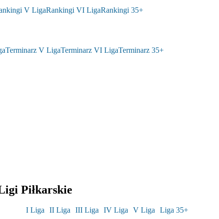
ankingi V Liga
Rankingi VI Liga
Rankingi 35+
ga
Terminarz V Liga
Terminarz VI Liga
Terminarz 35+
igi Piłkarskie
I Liga
II Liga
III Liga
IV Liga
V Liga
Liga 35+