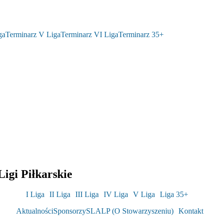
ga
Terminarz V Liga
Terminarz VI Liga
Terminarz 35+
igi Piłkarskie
I Liga
II Liga
III Liga
IV Liga
V Liga
Liga 35+
Aktualności
Sponsorzy
SLALP (O Stowarzyszeniu)
Kontakt