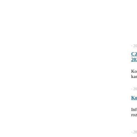
⋅
20
C
20
Ko
ka
⋅
20
Ko
In
ro
⋅
20