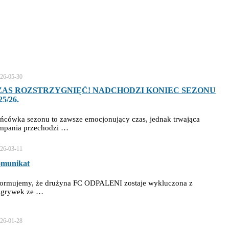
26-05-30
ZAS ROZSTRZYGNIĘĆ! NADCHODZI KONIEC SEZONU
25/26.
ńcówka sezonu to zawsze emocjonujący czas, jednak trwająca
mpania przechodzi …
26-03-11
munikat
formujemy, że drużyna FC ODPALENI zostaje wykluczona z
zgrywek ze …
26-01-28