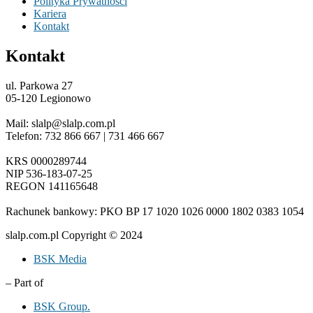
Polityka Prywatności
Kariera
Kontakt
Kontakt
ul. Parkowa 27
05-120 Legionowo
Mail: slalp@slalp.com.pl
Telefon: 732 86
6 667 | 731 46
6 667
KRS 00002
89744
NIP 536-18
3-07-25
REGON 1411
65648
Rachunek bankowy: PKO BP 17 10
20 10
26 00
00 18
02 038
3 1054
slalp.com.pl Copyright © 2024
BSK Media
– Part of
BSK Group.