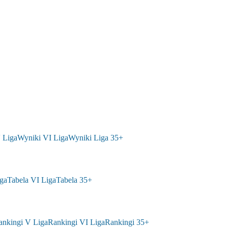
 Liga
Wyniki VI Liga
Wyniki Liga 35+
ga
Tabela VI Liga
Tabela 35+
ankingi V Liga
Rankingi VI Liga
Rankingi 35+