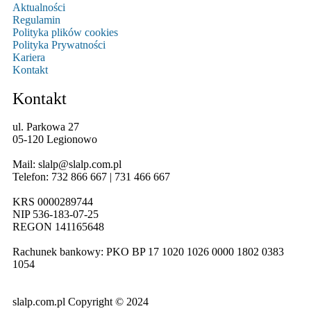
Aktualności
Regulamin
Polityka plików cookies
Polityka Prywatności
Kariera
Kontakt
Kontakt
ul. Parkowa 27
05-120 Legionowo
Mail: slalp@slalp.com.pl
Telefon: 732 86
6 667 | 731 46
6 667
KRS 00002
89744
NIP 536-18
3-07-25
REGON 1411
65648
Rachunek bankowy: PKO BP 17 10
20 10
26 00
00 18
02 038
3
1054
slalp.com.pl Copyright © 2024