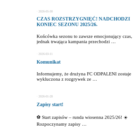
⋅
2026-05-30
CZAS ROZSTRZYGNIĘĆ! NADCHODZI
KONIEC SEZONU 2025/26.
Końcówka sezonu to zawsze emocjonujący czas,
jednak trwająca kampania przechodzi …
⋅
2026-03-11
Komunikat
Informujemy, że drużyna FC ODPALENI zostaje
wykluczona z rozgrywek ze …
⋅
2026-01-28
Zapisy start!
⚽ Start zapisów – runda wiosenna 2025/26! ☀️
Rozpoczynamy zapisy …